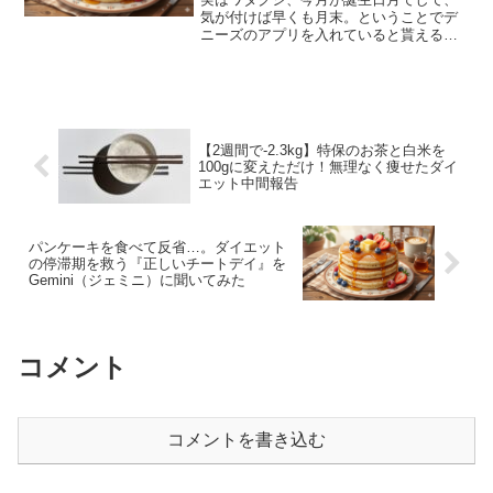
気が付けば早くも月末。ということでデ
ニーズのアプリを入れていると貰える、
パンケーキが無料になるクーポンを使わ
ねばと、妻とランチに出掛けました。パ
スタとパンケーキを注文し久々にカロリ
ーを気にしないで食べまし...
【2週間で-2.3kg】特保のお茶と白米を
100gに変えただけ！無理なく痩せたダイ
エット中間報告
パンケーキを食べて反省…。ダイエット
の停滞期を救う『正しいチートデイ』を
Gemini（ジェミニ）に聞いてみた
コメント
コメントを書き込む