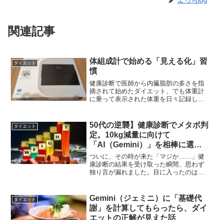
よっちlog
関連記事
体組成計で始める「見える化」習
ダイエット
慣
健康診断で医師から内臓脂肪の多さを指
摘されて始めたダイエット、でも体重計
に乗って表示された体重を日々記録して
はいるけど、実際のところ肝心な内臓脂
肪が減っているのか、変わっていないの
かなど、どうなっているのか分からない
50代の逆襲】健康診断でメタボ判
ダイエット
です。『体重は減っている...
定。10kg減量に向けて
「AI（Gemini）」を相棒に選ん
だ理由
ついに、その時が来た「マジか……」健
康診断の結果を受け取った瞬間、思わず
独り言が漏れました。目に入ったのは、
赤い文字で書かれた 「メタボリックシ
ンドローム判定」 の文字。身長
168.5cm 体重75.2Kg、腹囲88cm立派な
Gemini（ジェミニ）に「基礎代
ダイエット
メタボ体型です...
謝」を計算してもらったら、ダイ
エットの正解が見えた話