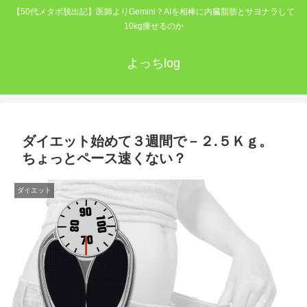
【50代メタボ脱出記】医師よりGemini？AIを相棒に内臓脂肪とサヨナラして
10kg痩せるのか
よっちlog
ダイエット始めて３週間で－２.５Ｋｇ。
ちょっとペース速くない？
ダイエット