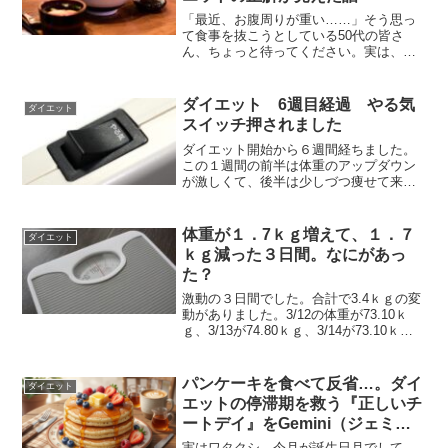
「最近、お腹周りが重い……」そう思っ
て食事を抜こうとしている50代の皆さ
ん、ちょっと待ってください。実は、ダ
イエットを成功させるために一番大切な
のは、根性ではなく「自分の基礎代謝を
知ること」なんです。今回は、
ダイエット 6週目経過 やる気
ダイエット
Gemini（ジェミニ）に私の正...
スイッチ押されました
ダイエット開始から６週間経ちました。
この１週間の前半は体重のアップダウン
が激しくて、後半は少しづつ痩せて来
た。そんな感じの一週間でした。ここの
ところ3週間くらい体重の推移は７３ｋｇ
を行ったり来たりで、俗にいう「停滞
体重が１．7ｋｇ増えて、１．７
ダイエット
期」。ダイエット始めの勢い...
ｋｇ減った３日間。なにがあっ
た？
激動の３日間でした。合計で3.4ｋｇの変
動がありました。3/12の体重が73.10ｋ
ｇ、3/13が74.80ｋｇ、3/14が73.10ｋｇ
ダイエットを始めて5週間、少しづつ減っ
てきた体重がが1日でほぼ元通りに…。そ
して、次の日には前日の増加...
パンケーキを食べて反省…。ダイ
ダイエット
エットの停滞期を救う『正しいチ
ートデイ』をGemini（ジェミ
ニ）に聞いてみた
実はワタクシ、今月が誕生日月でして、