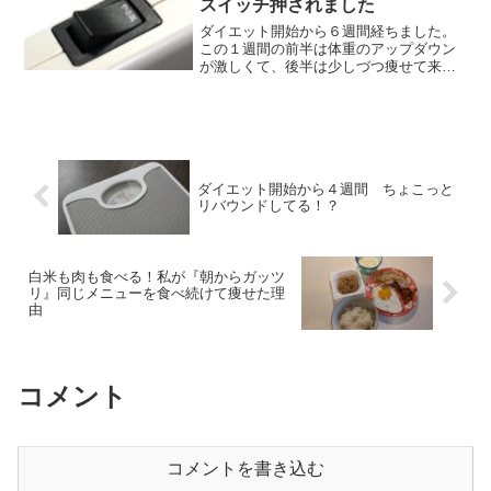
スイッチ押されました
ダイエット開始から６週間経ちました。
この１週間の前半は体重のアップダウン
が激しくて、後半は少しづつ痩せて来
た。そんな感じの一週間でした。ここの
ところ3週間くらい体重の推移は７３ｋｇ
を行ったり来たりで、俗にいう「停滞
期」。ダイエット始めの勢い...
ダイエット開始から４週間 ちょこっと
リバウンドしてる！？
白米も肉も食べる！私が『朝からガッツ
リ』同じメニューを食べ続けて痩せた理
由
コメント
コメントを書き込む