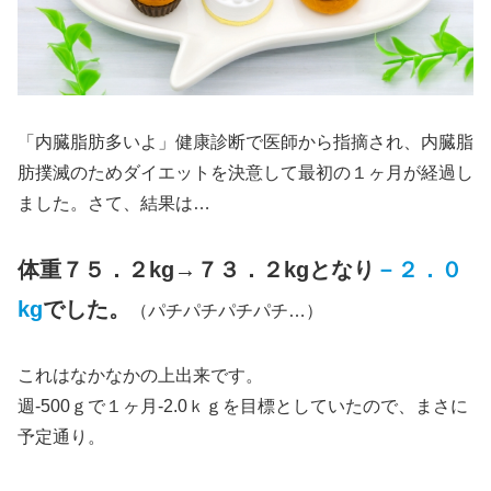
「内臓脂肪多いよ」健康診断で医師から指摘され、内臓脂
肪撲滅のためダイエットを決意して最初の１ヶ月が経過し
ました。さて、結果は…
体重７５．２kg→７３．２kgとなり
－２．０
kg
でした。
（パチパチパチパチ…）
これはなかなかの上出来です。
週-500ｇで１ヶ月-2.0ｋｇを目標としていたので、まさに
予定通り。