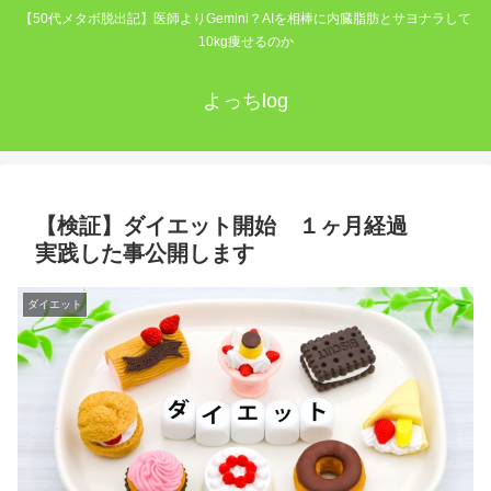
【50代メタボ脱出記】医師よりGemini？AIを相棒に内臓脂肪とサヨナラして
10kg痩せるのか
よっちlog
【検証】ダイエット開始 １ヶ月経過
実践した事公開します
ダイエット