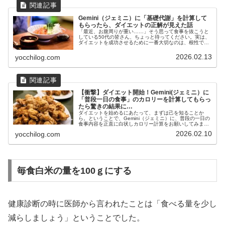
Gemini（ジェミニ）に「基礎代謝」を計算して
もらったら、ダイエットの正解が見えた話
「最近、お腹周りが重い……」そう思って食事を抜こうと
している50代の皆さん、ちょっと待ってください。実は、
ダイエットを成功させるために一番大切なのは、根性では
なく「自分の基礎代謝を知ること」なんです。今回は、
Gemini（ジェミニ）に私の正...
2026.02.13
yocchilog.com
【衝撃】ダイエット開始！Gemini(ジェミニ）に
「普段一日の食事」のカロリーを計算してもらっ
たら驚きの結果に…
ダイエットを始めるにあたって、まずは己を知ることか
ら。ということで、Gemini（ジェミニ）に、普段の一日の
食事内容を正直に白状しカロリー計算をお願いしてみまし
た。そのリアルなやり取りを公開します！普段一日の食事
2026.02.10
yocchilog.com
をGemini（ジェミニ）に...
毎食白米の量を100ｇにする
健康診断の時に医師から言われたことは「食べる量を少し
減らしましょう」ということでした。