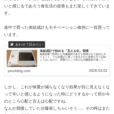
いと感じるであろう食生活の改善もまだ楽しくできていま
す。
途中で買った体組成計もモチベーション維持に一役買って
います。
体組成計で始める「見える化」習慣
健康診断で医師から内臓脂肪の多さを指摘されて始めたダ
イエット、でも体重計に乗って表示された体重を日々記録
してはいるけど、実際のところ肝心な内臓脂肪が減ってい
るのか、変わっていないのかなど、どうなっているのか分
からないです。『体重は減っている...
2026.03.02
yocchilog.com
しかし、これが体重が減らなくなり効果が目に見えなくな
って辛いと感じるようになった時にどうするかって所が今
のところ心配と言えば心配ですね。
なんか我慢していた分爆発しちゃいそう…。その時はまた