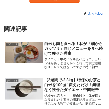
よっちlog
関連記事
白米も肉も食べる！私が『朝から
ダイエット
ガッツリ』同じメニューを食べ続
けて痩せた理由
ダイエット中の「何を食べよう？」とい
う悩みありませんか？これって実は結構
なストレスではないですか？特に朝の忙
しい時間帯なおさらです。そこで私は毎
日朝食は同じメニューを食べることにし
ました。私の鉄板メニュー：栄養フルコ
【2週間で-2.3kg】特保のお茶と
ダイエット
ースまずは、私の朝食メニ...
白米を100gに変えただけ！無理
なく痩せたダイエット中間報告
結論から言うと……想像以上に体が軽く
なりました！驚きの測定結果まずは、一
番気になる数字の変化から。開始時：
75.2kg2週間後：72.9kg結果：マイナス