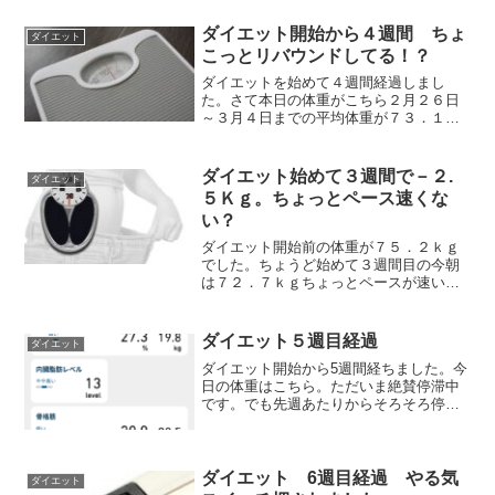
2.3kg！正直、自分でも驚いています。2
週間で2kg以上の減少。 これまでのダイ
ダイエット開始から４週間 ちょ
ダイエット
エ...
こっとリバウンドしてる！？
ダイエットを始めて４週間経過しまし
た。さて本日の体重がこちら２月２６日
～３月４日までの平均体重が７３．１４
ｋｇ。先週の平均体重が７２．８５ｋｇ
なので、＋０．２９ｋｇでした。特に食
生活を変えたり、何かおやつを食べすぎ
ダイエット始めて３週間で－２.
ダイエット
ちゃったりした訳じゃないん...
５Ｋｇ。ちょっとペース速くな
い？
ダイエット開始前の体重が７５．２ｋｇ
でした。ちょうど始めて３週間目の今朝
は７２．７ｋｇちょっとペースが速いか
なと思いました。あまり速いとリバウン
ドするのも怖いし…。実際このペースっ
てどうなの？Gemini（ジェミニ）に聞い
ダイエット５週目経過
ダイエット
てみました。よっち...
ダイエット開始から5週間経ちました。今
日の体重はこちら。ただいま絶賛停滞中
です。でも先週あたりからそろそろ停滞
期に入ることはGemini（ジェミニ）に教
えてもらっていたので、「やはり来た
か」って感じです。そして今週（３/5～
3/11）の体重...
ダイエット 6週目経過 やる気
ダイエット